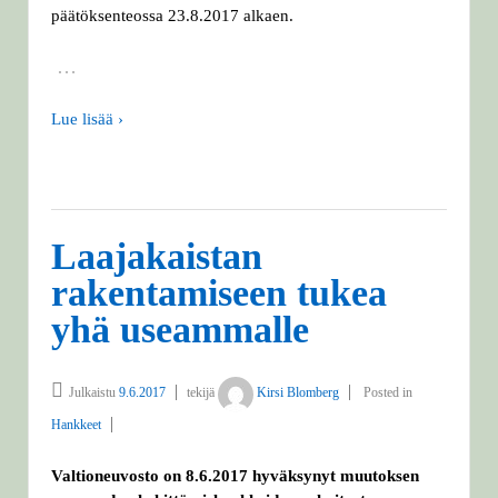
päätöksenteossa 23.8.2017 alkaen.
…
Lue lisää ›
Laajakaistan
rakentamiseen tukea
yhä useammalle
Julkaistu
9.6.2017
tekijä
Kirsi Blomberg
Posted in
Hankkeet
Valtioneuvosto on 8.6.2017 hyväksynyt muutoksen