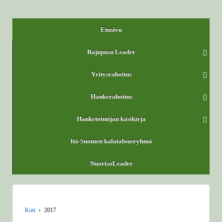
Etusivu
Rajupusu Leader
Yritysrahoitus
Hankerahoitus
Hanketoimijan käsikirja
Itä-Suomen kalatalousryhmä
NuorisoLeader
Koti
›
2017