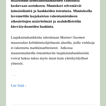
maaseudun kehittämishankkeiden rahoitusta
koskevaan asetukseen. Muutokset selventävät
lainsäädäntöä ja hankkeiden toteutusta. Muutoksella
lavennettiin laajakaistan rakentamistukeen
oikeutettujen määritelmää ja mahdollistettiin
kierrätyskoneiden hankinta.
Laajakaistahankkeita rahoitetaan
Manner-Suomen
maaseudun kehittämisohjelmasta
alueilla, joilla verkkoja
ei rakenneta markkinaehtoisesti. Jatkossa
maaseutualueilla toteutettaviin laajakaistahankkeisiin
voivat hakea tukea myös muut kuin yleishyödylliset
yhteisöt.
…
Lue lisää ›