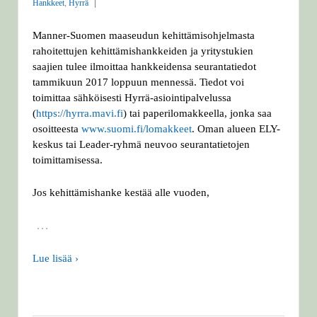
Hankkeet
,
Hyrrä
Manner-Suomen maaseudun kehittämisohjelmasta
rahoitettujen kehittämishankkeiden ja yritystukien
saajien tulee ilmoittaa hankkeidensa seurantatiedot
tammikuun 2017 loppuun mennessä. Tiedot voi
toimittaa sähköisesti Hyrrä-asiointipalvelussa
(
https://hyrra.mavi.fi
) tai paperilomakkeella, jonka saa
osoitteesta
www.suomi.fi/lomakkeet
. Oman alueen ELY-
keskus tai Leader-ryhmä neuvoo seurantatietojen
toimittamisessa.
Jos kehittämishanke kestää alle vuoden,
…
Lue lisää ›