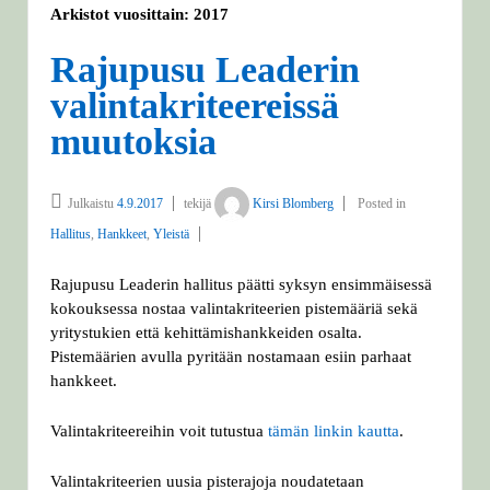
Arkistot vuosittain:
2017
Rajupusu Leaderin
valintakriteereissä
muutoksia
Julkaistu
4.9.2017
tekijä
Kirsi Blomberg
Posted in
Hallitus
,
Hankkeet
,
Yleistä
Rajupusu Leaderin hallitus päätti syksyn ensimmäisessä
kokouksessa nostaa valintakriteerien pistemääriä sekä
yritystukien että kehittämishankkeiden osalta.
Pistemäärien avulla pyritään nostamaan esiin parhaat
hankkeet.
Valintakriteereihin voit tutustua
tämän linkin kautta
.
Valintakriteerien uusia pisterajoja noudatetaan