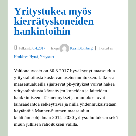
Yritystukea myös
kierrätyskoneiden
hankintoihin
Julkaistu
6.4.2017
tekijä
Kirsi Blomberg
Posted in
Hankkeet
,
Hyrrä
,
Yritystuet
Valtioneuvosto on 30.3.2017 hyväksynyt maaseudun
yritysrahoitusta koskevan asetusmuutoksen. Jatkossa
maaseutualueilla sijaitsevat pk-yritykset voivat hakea
yritysrahoitusta käytettyjen koneiden ja laitteiden
hankkimiseen. Täsmennykset ja muutokset ovat
lainsäädäntöä selkeyttäviä ja niillä yhdenmukaistetaan
käytäntöjä Manner-Suomen maaseudun
kehittämisohjelman 2014–2020 yritysrahoituksen sekä
muun julkisen rahoituksen välillä.