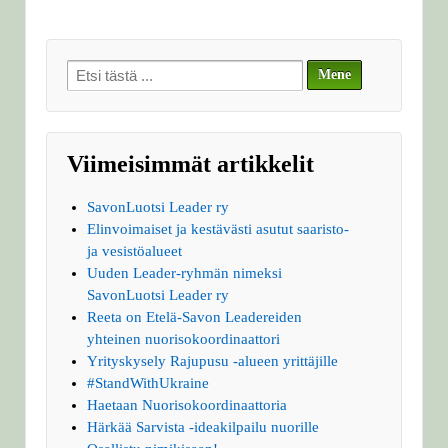
Search
for:
Viimeisimmät artikkelit
SavonLuotsi Leader ry
Elinvoimaiset ja kestävästi asutut saaristo-
ja vesistöalueet
Uuden Leader-ryhmän nimeksi
SavonLuotsi Leader ry
Reeta on Etelä-Savon Leadereiden
yhteinen nuorisokoordinaattori
Yrityskysely Rajupusu -alueen yrittäjille
#StandWithUkraine
Haetaan Nuorisokoordinaattoria
Härkää Sarvista -ideakilpailu nuorille