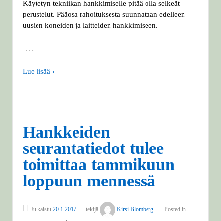
Käytetyn tekniikan hankkimiselle pitää olla selkeät
perustelut. Pääosa rahoituksesta suunnataan edelleen
uusien koneiden ja laitteiden hankkimiseen.
…
Lue lisää ›
Hankkeiden
seurantatiedot tulee
toimittaa tammikuun
loppuun mennessä
Julkaistu
20.1.2017
tekijä
Kirsi Blomberg
Posted in