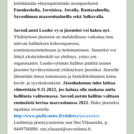
kehittämään elinympäristöään monipuolisesti
Enonkoskella, Joroisissa, Juvalla, Rantasalmella,
Savonlinnan maaseutualueilla sekä Sulkavalla.
SavonLuotsi Leader ry:n jäseneksi voi hakea nyt.
Yhdistyksen jäsenenä on mahdollisuus vaikuttaa mm.
tulevan hallituksen kokoonpanoon,
toimintasuunnitelmaan ja tiedottamiseen. Jäseneksi voi
liittyä yksityishenkilö tai yhdistys, yritys ym.
organisaatiot. Leader-ryhmän hallitus päättää uusien
jäsenten hyväksymisestä yhdistyksen jäseniksi. Jäsenille
lähetetään tietoa toiminnasta ja henkilökohtainen kutsu
kevät- ja syyskokouksiin.
Jäsenhakemus tulee laittaa
viimeistään 9.11.2022, jos haluaa olla mukana uutta
hallitusta valitsemassa. SavonLuotsin hallitus valitaan
ensimäistä kertaa marraskuussa 2022
. Haku jäseneksi
tapahtuu sivustolla
http://www.piallysmies.fi/yhdistys/
jaeseneksi
.
Lisätietoja jäsenyysasioista saat Sini Yläsaarelta, p.
0449766880, sini.ylasaari@savonlinna.fi.