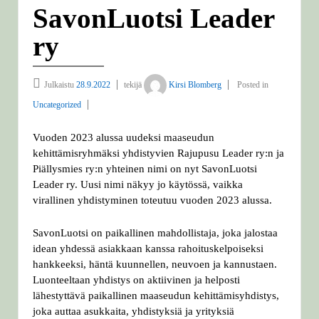
SavonLuotsi Leader
ry
Julkaistu
28.9.2022
tekijä
Kirsi Blomberg
Posted in
Uncategorized
Vuoden 2023 alussa uudeksi maaseudun
kehittämisryhmäksi yhdistyvien Rajupusu Leader ry:n ja
Piällysmies ry:n yhteinen nimi on nyt SavonLuotsi
Leader ry. Uusi nimi näkyy jo käytössä, vaikka
virallinen yhdistyminen toteutuu vuoden 2023 alussa.
SavonLuotsi on paikallinen mahdollistaja, joka jalostaa
idean yhdessä asiakkaan kanssa rahoituskelpoiseksi
hankkeeksi, häntä kuunnellen, neuvoen ja kannustaen.
Luonteeltaan yhdistys on aktiivinen ja helposti
lähestyttävä paikallinen maaseudun kehittämisyhdistys,
joka auttaa asukkaita, yhdistyksiä ja yrityksiä