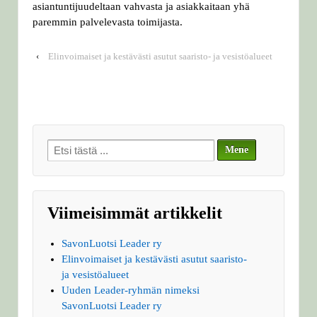
asiantuntijuudeltaan vahvasta ja asiakkaitaan yhä
paremmin palvelevasta toimijasta.
‹
Elinvoimaiset ja kestävästi asutut saaristo- ja vesistöalueet
Search
for:
Viimeisimmät artikkelit
SavonLuotsi Leader ry
Elinvoimaiset ja kestävästi asutut saaristo-
ja vesistöalueet
Uuden Leader-ryhmän nimeksi
SavonLuotsi Leader ry