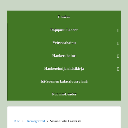
Etusivu
Rajupusu Leader
Yritysrahoitus
Hankerahoitus
Hanketoimijan käsikirja
Itä-Suomen kalatalousryhmä
NuorisoLeader
Koti
›
Uncategorized
›
SavonLuotsi Leader ry