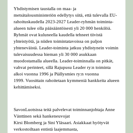
Yhdistymisen taustalla on maa- ja
metsätalousministeriön edellytys siitä, että tulevalla EU-
rahoituskaudella 2023-2027 Leader-ryhmän toiminta-
alueen tulee olla pääsääntöisesti yli 20 000 henkilöä.
Ryhmät ovat kuluneella kaudella tehneet tiivistä
yhteistyötä, ja niiden toimintatavoissa on paljon
yhteneväistä. Leader-toiminta jatkuu yhdistynein voimin
tulevaisuudessa hieman yli 30 000 asukkaan
muodostamalla alueella. Leader-toiminnalla on pitkät,
vahvat perinteet, sillä Rajupusu Leader ry:n toiminta
alkoi vuonna 1996 ja Piällysmies ry:n vuonna
1999. Vuosittain rahoitetaan kymmeniä hankkeita alueen
kehittämiseksi.
SavonLuotsissa teitä palvelevat toiminnanjohtaja Anne
Vänttinen sekä hankeneuvojat
Kirsi Blomberg ja Sini Yläsaari. Asiakkaat hyötyvät
verkostoiltaan entistä laajemmasta,