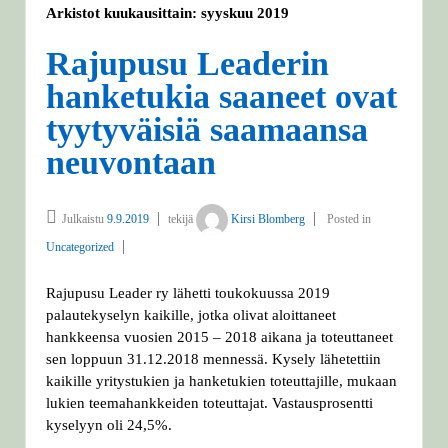
Arkistot kuukausittain:
syyskuu 2019
Rajupusu Leaderin
hanketukia saaneet ovat
tyytyväisiä saamaansa
neuvontaan
Julkaistu
9.9.2019
tekijä
Kirsi Blomberg
Posted in
Uncategorized
Rajupusu Leader ry lähetti toukokuussa 2019
palautekyselyn kaikille, jotka olivat aloittaneet
hankkeensa vuosien 2015 – 2018 aikana ja toteuttaneet
sen loppuun 31.12.2018 mennessä. Kysely lähetettiin
kaikille yritystukien ja hanketukien toteuttajille, mukaan
lukien teemahankkeiden toteuttajat. Vastausprosentti
kyselyyn oli 24,5%.