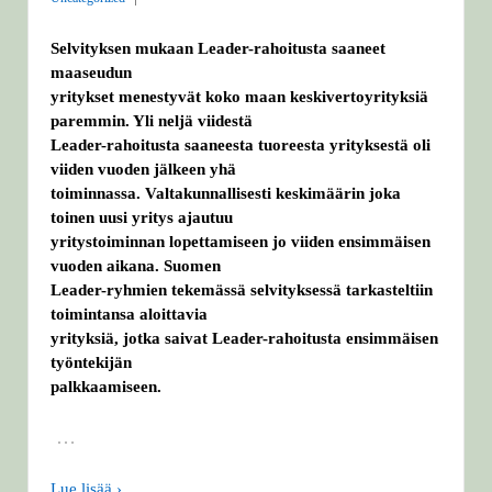
Selvityksen mukaan Leader-rahoitusta saaneet
maaseudun
yritykset menestyvät koko maan keskivertoyrityksiä
paremmin. Yli neljä viidestä
Leader-rahoitusta saaneesta tuoreesta yrityksestä oli
viiden vuoden jälkeen yhä
toiminnassa. Valtakunnallisesti keskimäärin joka
toinen uusi yritys ajautuu
yritystoiminnan lopettamiseen jo viiden ensimmäisen
vuoden aikana. Suomen
Leader-ryhmien tekemässä selvityksessä tarkasteltiin
toimintansa aloittavia
yrityksiä, jotka saivat Leader-rahoitusta ensimmäisen
työntekijän
palkkaamiseen.
…
Lue lisää ›