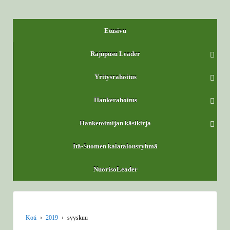
Etusivu
Rajupusu Leader
Yritysrahoitus
Hankerahoitus
Hanketoimijan käsikirja
Itä-Suomen kalatalousryhmä
NuorisoLeader
Koti
›
2019
›
syyskuu